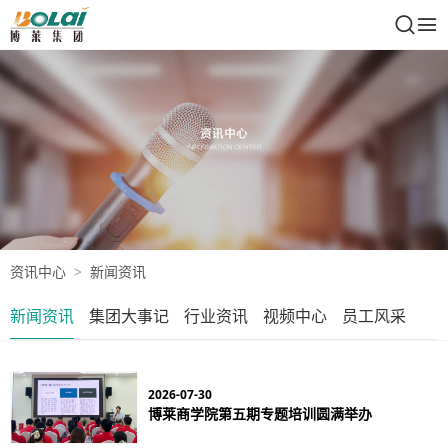
资讯中心
>
新闻资讯
新闻资讯
集团大事记
行业资讯
视频中心
员工风采
2026-07-30
博莱商学院第五期专题培训圆满举办