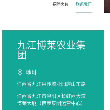
招聘岗位
联系我们
九江博莱农业集
团
地址
江西省九江县沙城业园庐山东路
江西省九江市浔阳区长虹西大道
博莱大厦（博莱集团运营中心）