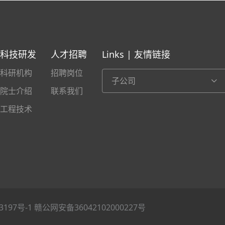
科技研发
人才招聘
Links | 友情链接
科研机构
招聘岗位
子公司
院士介绍
联系我们
工程技术
3197号-1 赣公网安备36042102000227号