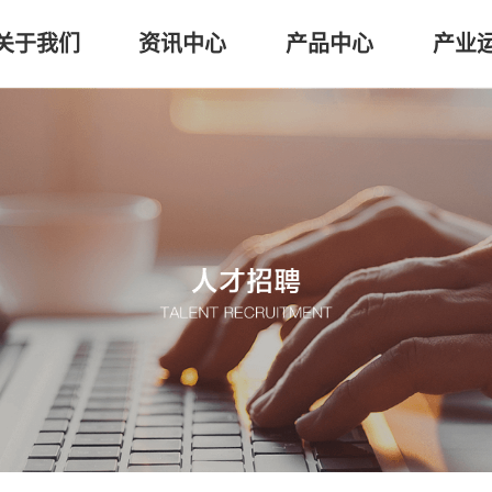
关于我们
资讯中心
产品中心
产业