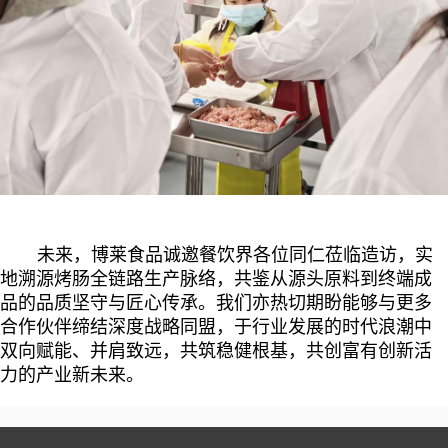
未来，博莱食品诚邀餐饮界各位同仁莅临造访，实
地溯源烤肠全链路生产脉络，共鉴从源头原料到终端成
品的品质坚守与匠心传承。我们亦热切期盼能够与更多
合作伙伴缔结深度战略同盟，于行业发展的时代浪潮中
双向赋能、并肩致远，共筑稳健根基，共创富有创新活
力的产业新未来。