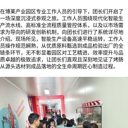
在博莱产业园区专业工作人员的引导下，团长们开启了
一场深度沉浸式参观之旅。工作人员围绕现代化智能生
产流水线、高标准全流程质量管控体系，以及以市场需
求为导向的研发创新机制，向团长们进行了系统详尽地
介绍。现场所见，智能生产设备高速平稳运转，工作人
员操作规范娴熟，从优质原料甄选到成品检验出厂的全
链条环节，无不彰显着园区对工艺精进、效率提升与品
质卓越的极致追求，让团长们直观且深刻地见证了烤肠
从源头选材到成品落地的全生命周期匠心制造过程。