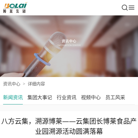
资讯中心
>
详细内容
新闻资讯
集团大事记
行业资讯
视频中心
员工风采
八方云集，溯源博莱——云集团长博莱食品产
业园溯源活动圆满落幕